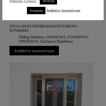
Ρυθμίσεις Cookies
Αποδοχή
Διαβάστε περισσότερα
Απόρριψη
ΕΠΑΛΛΗΛΟ ΘΕΡΜΟΔΙΑΚΟΠΤΟΜΕΝΟ
ΚΟΥΦΩΜΑ
Sliding Windows
,
WINDOWS
,
ΠΑΡΑΘΥΡΑ
,
ΠΡΟΪΟΝΤΑ
,
Συρόμενα Παράθυρα
Διαβάστε περισσότερα