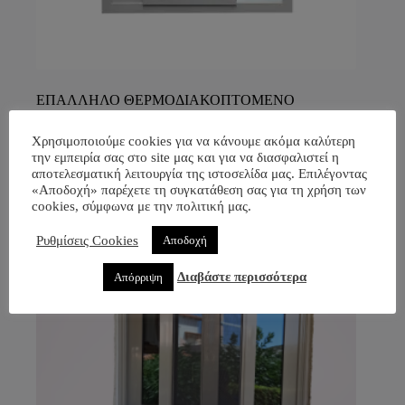
ΕΠΑΛΛΗΛΟ ΘΕΡΜΟΔΙΑΚΟΠΤΟΜΕΝΟ
ΚΟΥΦΩΜΑ
Χρησιμοποιούμε cookies για να κάνουμε ακόμα καλύτερη
Sliding Windows
,
WINDOWS
,
ΠΑΡΑΘΥΡΑ
,
την εμπειρία σας στο site μας και για να διασφαλιστεί η
ΠΡΟΪΟΝΤΑ
,
Συρόμενα Παράθυρα
αποτελεσματική λειτουργία της ιστοσελίδα μας. Επιλέγοντας
«Αποδοχή» παρέχετε τη συγκατάθεση σας για τη χρήση των
Διαβάστε περισσότερα
cookies, σύμφωνα με την πολιτική μας.
Ρυθμίσεις Cookies
Αποδοχή
Διαβάστε περισσότερα
Απόρριψη