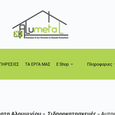
ΠΗΡΕΣΙΕΣ
ΤΑ ΕΡΓΑ ΜΑΣ
E Shop
Πληροφοριες
τα Αλουμινίου – Σιδηροκατασκευές
–
Αυτομ