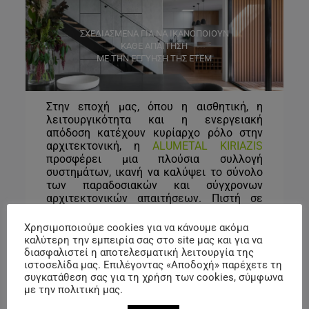
ΣΧΕΔΙΑΣΜΕΝΑ ΓΙΑ ΝΑ ΙΚΑΝΟΠΟΙΟΥΝ
ΚΑΘΕ ΑΠΑΙΤΗΣΗ
ΜΕ ΤΗΝ ΕΓΓΥΗΣΗ ΤΗΣ ETEM
Στην εποχή μας, όπου η αισθητική, η
λειτουργικότητα και η ενεργειακή
απόδοση κατέχουν κυρίαρχο ρόλο στην
αρχιτεκτονική, η
ALUMETAL KIRIAZIS
προσφέρει μια πλούσια συλλογή
συστημάτων, ικανή να καλύψει το σύνολο
των παραδοσιακών και σύγχρονων
αρχιτεκτονικών απαιτήσεων. Πιστή σε
αυτή την αρχή, η ΕΤΕΜ διαθέτει μια σειρά
προϊόντων αρχιτεκτονικών συστημάτων
Χρησιμοποιούμε cookies για να κάνουμε ακόμα
που καλύπτει μια τεράστια ποικιλία
καλύτερη την εμπειρία σας στο site μας και για να
λύσεων – προσόψεις, παράθυρα, πόρτες,
διασφαλιστεί η αποτελεσματική λειτουργία της
συρόμενα συστήματα, συστήματα σκιαδίων,
ιστοσελίδα μας. Επιλέγοντας «Αποδοχή» παρέχετε τη
κάγκελα και πολλά άλλα – δίνοντας στους
συγκατάθεση σας για τη χρήση των cookies, σύμφωνα
με την πολιτική μας.
αρχιτέκτονες τη δυνατότητα να δώσουν
σάρκα και οστά σε κάθε τους έμπνευση.