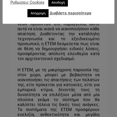
Ρυθμίσεις Cookies
Αποδοχή
Η ΕΤΕΜ πέρα από την πληθώρα των
Διαβάστε περισσότερα
Απόρριψη
συστημάτων και λύσεων που διαθέτει,
προσφέρει τη δυνατότητα ανάπτυξης
νέων προϊόντων επί παραγγελία, ώστε
αυτά να είναι ικανά να ικανοποιήσουν κάθε
απαίτηση. Διαθέτοντας την κατάλληλη
τεχνογνωσία και το εξειδικευμένο
προσωπικό, η ΕΤΕΜ δεσμεύεται πως είναι
σε θέση να δημιουργήσει ειδικές λύσεις,
προσφέροντας απόλυτη ελευθερία κατά
τον αρχιτεκτονικό σχεδιασμό.
Η ETEM, με τη μακρόχρονη παρουσία της
στον χώρο, μπορεί με βεβαιότητα να
ικανοποιήσει τις απαιτήσεις των πελατών
της, είτε πρόκειται για κατοικίες, είτε για
εμπορικά κτίρια, δίνοντάς τους τη
δυνατότητα να επιλέξουν μέσα από μία
πλούσια γκάμα το σύστημα που θα
καλύπτει τέλεια τις δικές τους ανάγκες.
Τα συστήματα της ETEM προσφέρουν
ευελιξία, ανθεκτικότητα και μεγάλη